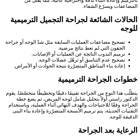
ترميم وإعادة البناء بدقة واحترافية عالية، مما يقلّل من
مضاعفات ويسرّع الشفاء.
حالات الشائعة لجراحة التجميل الترميمية
وجه
تصحيح مضاعفات العمليات السابقة مثل شدّ الوجه أو جراحة
الجفون التي لم تعط نتائج مرضية.
ترميم الندوب الناتجة عن العمليات أو الإصابات.
تصحيح عدم التناسق أو ترهّل عضلات الوجه.
إعادة بناء المناطق المتضرّرة نتيجة الحوادث أو الأمراض.
وات الجراحة الترميمية
لّب هذا النوع من الجراحة تقييمًا دقيقًا وتخطيطًا متخصّصًا. يقوم
دكتور راستي أولاً بتحليل شامل لوجه المريض، ثم يضع خطة
راحة وفقًا للاحتياجات والهدف النهائي.أثناء العملية، وباستخدام
قنيات الحديثة، يتم ترميم الأنسجة المتضرّرة وإعادة بناء البنى
قيقة للوجه.
رعاية بعد الجراحة