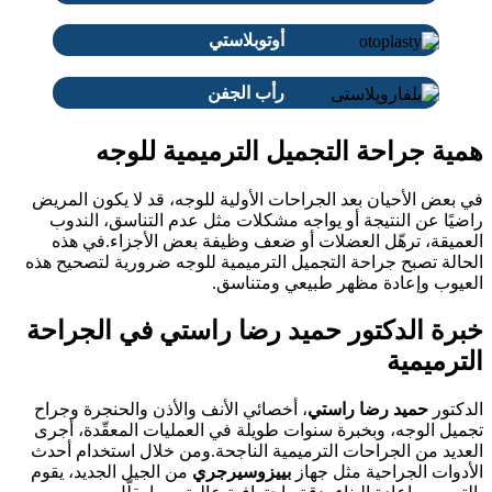
أوتوبلاستي
رأب الجفن
ية جراحة التجميل الترميمية للوجه
بعض الأحيان بعد الجراحات الأولية للوجه، قد لا يكون المريض
يًا عن النتيجة أو يواجه مشكلات مثل عدم التناسق، الندوب
عميقة، ترهّل العضلات أو ضعف وظيفة بعض الأجزاء.في هذه
حالة تصبح جراحة التجميل الترميمية للوجه ضرورية لتصحيح هذه
عيوب وإعادة مظهر طبيعي ومتناسق.
رة الدكتور حميد رضا راستي في الجراحة
ترميمية
دكتور
حميد رضا راستي
، أخصائي الأنف والأذن والحنجرة وجراح
ميل الوجه، وبخبرة سنوات طويلة في العمليات المعقّدة، أجرى
عديد من الجراحات الترميمية الناجحة.ومن خلال استخدام أحدث
أدوات الجراحية مثل جهاز
بييزوسيرجري
من الجيل الجديد، يقوم