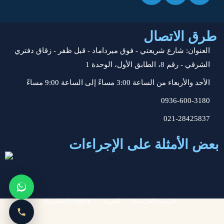
طرق الاتصال
العنوان: شارع شريعتي - فوق ميرداماد - قبل ظفر - زقاق دفتري
الشرقي - رقم 8، الطابق الأول، الوحدة 1
الأحد والأربعاء من الساعة 3:00 مساءً إلى الساعة 9:00 مساءً
0936-600-3180
021-28425837
بعض الأمثلة على الإجراءات
تقديم المشورة
اتصل بنا
فارسی
(
الفارسية
)
العربية
English
(
الإنجليزية
)