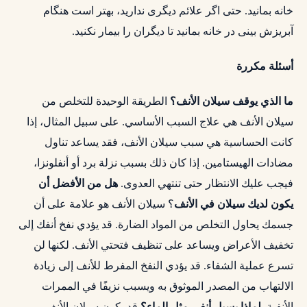
خانه بمانید. حتی اگر علائم دیگری ندارید، بهتر است هنگام
آبریزش بینی در خانه بمانید تا دیگران را بیمار نکنید.
أسئلة مكررة
ما الذي يوقف سيلان الأنف؟
الطريقة الوحيدة للتخلص من
سيلان الأنف هي علاج السبب الأساسي. على سبيل المثال، إذا
كانت الحساسية هي سبب سيلان الأنف، فقد يساعد تناول
مضادات الهيستامين. إذا كان ذلك بسبب نزلة برد أو أنفلونزا،
فيجب عليك الانتظار حتى تنتهي العدوى.
هل من الأفضل أن
يكون لديك سيلان في الأنف
؟ سيلان الأنف هو علامة على أن
جسمك يحاول التخلص من المواد الضارة. قد يؤدي نفخ أنفك إلى
تخفيف الأعراض ويساعد على تنظيف فتحتي الأنف. لكنها لن
تسرع عملية الشفاء. قد يؤدي النفخ المفرط للأنف إلى زيادة
الالتهاب من المصدر الموثوق به ويسبب نزيفًا في الممرات
الأنفية.
لماذا يسيل أنفي مثل الماء؟
قد يكون سيلان الأنف