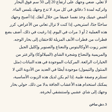
لا تغلي. ضعي وجهك على ارتفاع 20 إلى 50 سم فوق البخار
واتركيه لمدة 5 دقائق في كل مرة. لا تدع وجهك يلمس الماء.
أغمض عينيك وخذ نفسا عميقا من خلال أنفك. إذا أصبح وجهك
ساخنًا جدًا، استريحي. إذا كنت لا تزال تعاني من الأعراض، كرر
هذه العملية 2 أو 3 مرات في اليوم. إذا رغبت في ذلك، أضف بضع
قطرات من قطرات الأنف المزيلة للاحتقان إلى بخار الوجه.
تعتبر زيوت الأوكالبتوس والنعناع والصنوبر وإكليل الجبل
والمريمية والنعناع وشجرة الشاي (الميلالوكا) والزعتر من
الخيارات الرائعة. المركبات الموجودة في هذه النباتات (مثل
المنثول
والثيمول) موجودة أيضًا في العديد من الأدوية التي لا
تستلزم وصفة طبية. إذا لم يكن لديك هذه الزيوت الأساسية،
يمكنك استخدام هذه الأعشاب الجافة بدلا من ذلك. حولي بخار
وجهك إلى شاي عشبي واستنشقي أبخرةه.
5. دش ساخن