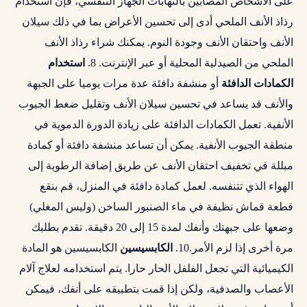
على الأشخاص المصابين بالتهابات الجهاز التنفسي، فإن استخدام
رذاذ الأنف الملحي أدى إلى تحسين الأعراض بما في ذلك سيلان
الأنف واحتقان الأنف وجودة النوم. يمكنك شراء رذاذ الأنف
الملحي من الصيدلية المحلية أو عبر الإنترنت. 8.
استخدام
الكمادات الدافئة
أو منشفة دافئة عدة مرات يوميا على الجبهة
والأنف قد يساعد في تحسين سيلان الأنف وتقليل ضغط الجيوب
الأنفية. تعمل الكمادات الدافئة على زيادة الدورة الدموية في
منطقة الجيوب الأنفية. يمكن أن تساعد منشفة دافئة أو كمادة
مبللة في تخفيف احتقان الأنف عن طريق إضافة الرطوبة إلى
الهواء الذي تتنفسه. لعمل كمادة دافئة في المنزل، قم بنقع
قطعة قماش نظيفة في ماء الصنبور الساخن (وليس المغلي)
وضعها على جبهتك وأنفك لمدة 15 إلى 20 دقيقة. تقدم بطلبك
مرة أخرى إذا لزم الأمر.10.
الكابسيسين
الكابسيسين هو المادة
الكيميائية التي تجعل الفلفل الحار حارا. يتم استخدامه لعلاج آلام
الأعصاب والصدفية، ولكن إذا قمت بتطبيقه على أنفك، فيمكن