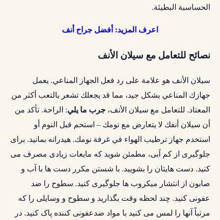
الحساسية البطيئة.
اعرف المزيد:
أفضل جراح أنف
نصائح للتعامل مع سيلان الأنف
سيلان الأنف هو علامة على رد فعل الجهاز المناعي. يعمل
جهازك المناعي بشكل جيد، مما قد يجعلك تشعر بالتعب أكثر من
المعتاد. للتعامل مع سيلان الأنف،
جرب ما يلي
: الراحة. تأكد من
أن سيلان أنفك لا يتعارض مع نومك – استحم قبل النوم أو
استخدم جهاز ترطيب الهواء في غرفة نومك. هیدراته بمانید. برای
جلوگیری از کم آبی، مطمئن شوید که مایعات زیادی مصرف می
کنید. دست هایتان را بشویید. با شستن مکرر دست ها با آب و
صابون از انتشار میکروب ها جلوگیری کنید. سطوح را ضد
عفونی کنید. چند لحظه وقت بگذارید و سطوح و وسایلی را که
مرتباً آنها را لمس می کنید با مواد ضدعفونی کننده پاک کنید. در