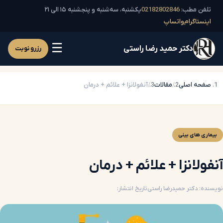
تلفن مطب:
02182802846
یکشنبه، سه‌شنبه و پنجشنبه ۱۵ الی ۲۱
اینستاگرام
واتساپ
☰
دکتر حمید رضا راستی
رزرو نوبت
صفحه اصلی
مقالات
آنفولانزا + علائم + درمان
بیماری های بینی
آنفولانزا + علائم + درمان
نویسنده: دکتر حمیدرضا راستی
تاریخ انتشار: