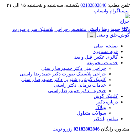
تلفن مطب:
02182802846
یکشنبه، سه‌شنبه و پنجشنبه ۱۵ الی ۲۱
اینستاگرام
واتساپ
دکتر حمید رضا راستی
متخصص جراحی پلاستیک سر و صورت |
گوش,حلق و بینی
☰
صفحه اصلی
فرم مشاوره
گالری عکس قبل و بعد
خدمات مجموعه
جراحی بینی دکتر حمیدرضا راستی
جراحی پلاستیک صورت دکتر حمیدرضا راستی
کلینیک گوش و شنوایی دکتر حمیدرضا راستی
خدمات درمانی دکتر راستی
حنجره – دکتر حمیدرضا راستی
کلینیک گوش
درباره دکتر
وبلاگ
سوالات متداول
تماس با دکتر
مشاوره رایگان
02182802846
رزرو نوبت