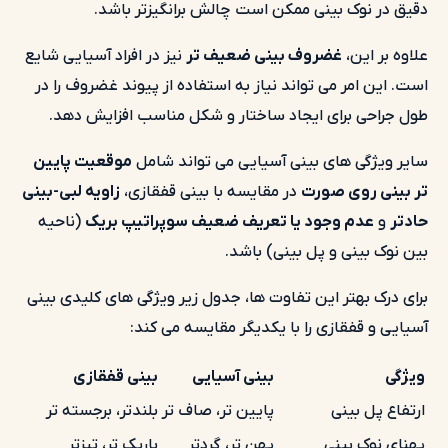
دقیق در نوک بینی ممکن است چالش برانگیزتر باشد.
علاوه بر این،
غضروف بینی ضعیف تر
نیز در افراد آسیایی شایع
است. این امر می تواند نیاز به استفاده از پیوند غضروف را در
طول جراحی برای ایجاد ساختار و شکل مناسب افزایش دهد.
سایر ویژگی های بینی آسیایی می تواند شامل
موقعیت پایین
تر بینی روی صورت
در مقایسه با بینی قفقازی،
زاویه لبی-بینی
حادتر
و
عدم وجود یا تعریف ضعیف سوپراتیپ بریک
(ناحیه
بین نوک بینی و پل بینی) باشد.
برای درک بهتر این تفاوت ها، جدول زیر ویژگی های کلیدی بینی
آسیایی و قفقازی را با یکدیگر مقایسه می کند:
ویژگی
بینی آسیایی
بینی قفقازی
ارتفاع پل بینی
پایین تر، صاف تر
بلندتر، برجسته تر
پهنای نوک بینی
پهن تر، گردتر
باریک تر، تیزتر