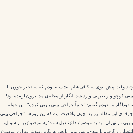
چند وقت پیش، توی یه کافی‌شاپ نشسته بودم که یه دختر جوون با
بینی کوچولو و ظریف وارد شد. انگار از مجله‌ی مد بیرون اومده بود!
ناخودآگاه به خودم گفتم: “حتماً جراحی بینی باربی کرده”. این جمله،
جرقه‌ی این مقاله رو زد. چون واقعیت اینه که این روزها، “جراحی بینی
باربی در تهران” به یه موضوع داغ تبدیل شده؛ یه موضوع پر از سوال،
انتظار، و گاهی، ناامیدی. پس بیاین با هم یه نگاه دقیق‌تر به این موضوع