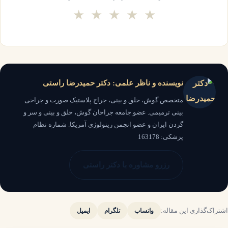
★
★
★
★
★
نویسنده و ناظر علمی: دکتر حمیدرضا راستی
متخصص گوش، حلق و بینی، جراح پلاستیک صورت و جراحی
بینی ترمیمی. عضو جامعه جراحان گوش، حلق و بینی و سر و
گردن ایران و عضو انجمن رینولوژی آمریکا. شماره نظام
پزشکی: 163178
رزرو مشاوره با دکتر راستی
اشتراک‌گذاری این مقاله:
واتساپ
تلگرام
ایمیل