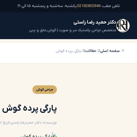
تلفن مطب:
02182802846
یکشنبه، سه‌شنبه و پنجشنبه ۱۵ الی ۲۱
دکتر حمید رضا راستی
متخصص جراحی پلاستیک سر و صورت | گوش,حلق و بینی
صفحه اصلی
مقالات
پارگی پرده گوش
جراحی گوش
پارگی پرده گوش
نویسنده: دکتر حمیدرضا راستی
تاریخ ان