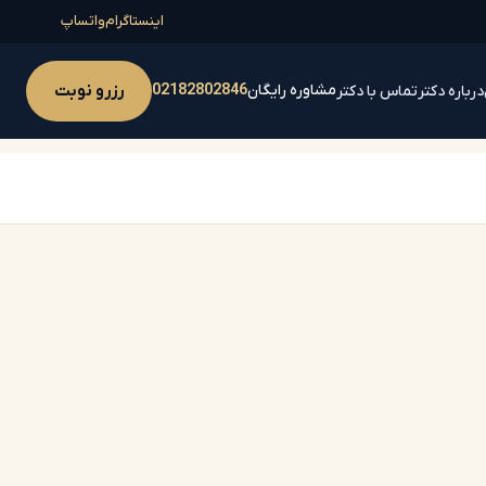
اینستاگرام
واتساپ
مشاوره رایگان
02182802846
رزرو نوبت
درباره دکتر
تماس با دکتر