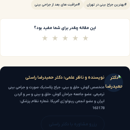
#بهترین جراح بینی در تهران
#مراقبت های بعد از جراحی بینی
این مقاله چقدر برای شما مفید بود؟
★
★
★
★
★
نویسنده و ناظر علمی: دکتر حمیدرضا راستی
متخصص گوش، حلق و بینی، جراح پلاستیک صورت و جراحی بینی
ترمیمی. عضو جامعه جراحان گوش، حلق و بینی و سر و گردن
ایران و عضو انجمن رینولوژی آمریکا. شماره نظام پزشکی:
163178
رزرو مشاوره با دکتر راستی