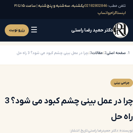
تلفن مطب:
02182802846
یکشنبه، سه‌شنبه و پنج‌شنبه | ساعت ۱۵ تا ۲۱
اینستاگرام
واتساپ
☰
دکتر حمید رضا راستی
رزرو نوبت
صفحه اصلی
مقالات
چرا در عمل بینی چشم کبود می شود؟ 3 راه حل
جراحی بینی
چرا در عمل بینی چشم کبود می شود؟ 3
راه حل
نویسنده: دکتر حمیدرضا راستی
تاریخ انتشار: