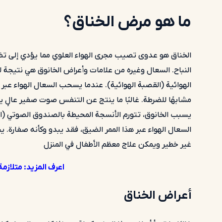
ما هو مرض الخناق؟
الخناق هو عدوى تصيب مجرى الهواء العلوي مما يؤدي إلى تض
النباح. السعال وغيره من علامات وأعراض الخانوق هي نتيجة ل
الهوائية (القصبة الهوائية). عندما يسحب السعال الهواء عبر ه
مشابهًا للضرطة. غالبًا ما ينتج عن التنفس صوت صفير عالٍ 
يسبب الخانوق، تتورم الأنسجة المحيطة بالصندوق الصوتي (ال
السعال الهواء عبر هذا الممر الضيق، فقد يبدو وكأنه صفارة. يح
غير خطير ويمكن علاج معظم الأطفال في المنزل
اعرف المزيد:
متلازمة
أعراض الخناق