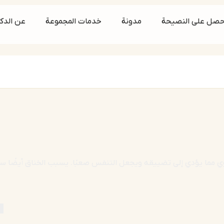
حصل على النصيحة
مدونة
خدمات المجموعة
عن الدكت
 مما يؤدي إلى تضييقه ويجعل التنفس صعبًا. يسبب الخناق أيضًا سعالً