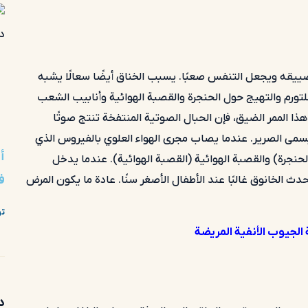
ييقه ويجعل التنفس صعبًا. يسبب الخناق أيضًا سعالًا يشبه
لتورم والتهيج حول الحنجرة والقصبة الهوائية وأنابيب الشعب
ذا الممر الضيق، فإن الحبال الصوتية المنتفخة تنتج صوتًا
يسمى الصرير. عندما يصاب مجرى الهواء العلوي بالفيروس الذي
أ
حنجرة) والقصبة الهوائية (القصبة الهوائية). عندما يدخل
ف
دث الخانوق غالبًا عند الأطفال الأصغر سنًا. عادة ما يكون المرض
تو
 الجيوب الأنفية المريضة
د