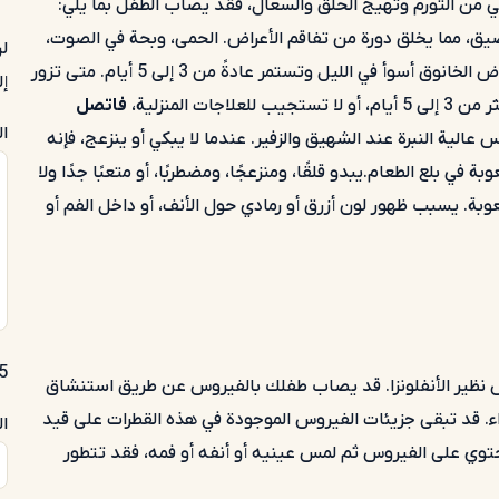
يكفي من التورم وتهيج الحلق والسعال، فقد يصاب الطفل بما يلي:
لضيق، مما يخلق دورة من تفاقم الأعراض. الحمى، وبحة في الصوت،
لن
وصعوبة في التنفس، وصعوبة في التنفس. غالبًا ما تكون أعراض الخانوق أسوأ في الليل وتستمر عادةً من 3 إلى 5 أيام. متى تزور
إل
 المنزلية،
فاتصل
ا
الية النبرة عند الشهيق والزفير. عندما لا يبكي أو ينزعج، فإنه
 بلع الطعام.يبدو قلقًا، ومنزعجًا، ومضطربًا، أو متعبًا جدًا ولا
. يسبب ظهور لون أزرق أو رمادي حول الأنف، أو داخل الفم أو
ining
س نظير الأنفلونزا. قد يصاب طفلك بالفيروس عن طريق استنشاق
اء. قد تبقى جزيئات الفيروس الموجودة في هذه القطرات على قيد
ا
حتوي على الفيروس ثم لمس عينيه أو أنفه أو فمه، فقد تتطور