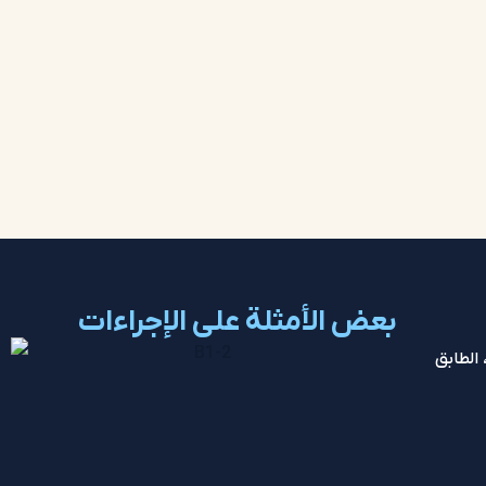
بعض الأمثلة على الإجراءات
لعنوان: شارع شريعتي - فوق ميرداماد - قبل ظفر - زقاق دفتري الشرقي - رقم 8، الطابق