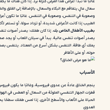
غالبًا ما تبدأ أعراض هذا المرض كنزلة برد. إذا كان هناك ما 
سعال عالٍ يتفاقم مع البكاء والسعال، بالإضافة إلى القلق وا
الطبيب إذا كانت الأعراض شديدة، أو تزداد سوءًا، أو تستمر لأكثر من 3 إلى 5 أيام، أو لا تستجيب للعلاجات
بطبيب الأطفال الخاص بك
. إذا كان طفلك: يصدر أصوات تنفس ع
يصدر أصوات تنفس عالية. يبدأ في سيلان اللعاب أو يجد صعوبة في
يملك أي طاقة. التنفس بشكل أسرع من المعتاد. يتنفس بصعوبة
حوله، أو على الأظافر
الأسباب
ينجم الخناق عادةً عن عدوى فيروسية، وغالبًا ما يكون فيرو
قطرات الجهاز التنفسي الملوثة من السعال أو العطس في الهو
الحياة على الألعاب والأسطح الأخرى. إذا لمس طفلك سطحًا ي
العدوى