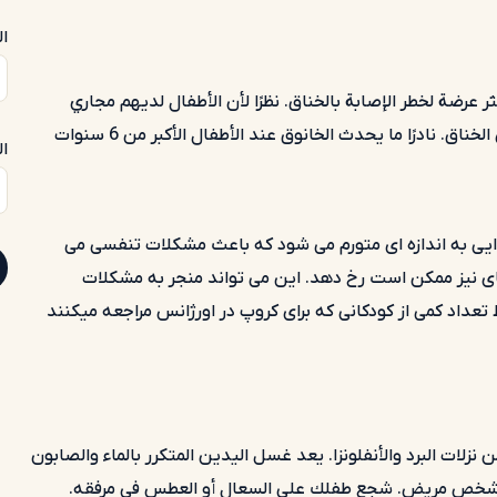
ال
ارهم بين 6 أشهر و3 سنوات هم الأكثر عرضة لخطر الإصابة بالخناق. نظرًا لأن الأطفال لديهم مجاري
 نادرًا ما يحدث الخانوق عند الأطفال الأكبر من 6 سنوات
ال
وایی به اندازه ای متورم می شود که باعث مشکلات تنفسی می
ای نیز ممکن است رخ دهد. این می تواند منجر به مشکلات
تعداد کمی از کودکانی که برای کروپ در اورژانس مراجعه میکنند
نزلات البرد والأنفلونزا. يعد غسل اليدين المتكرر بالماء والصابون
ا عن أي شخص مريض. شجع طفلك على السعال أو العطس في مرفقه.