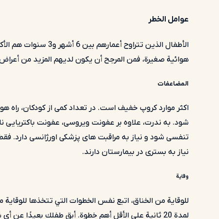
عوامل الخطر
الأطفال الذين تتراوح أعم
هوائية صغيرة، فمن المرجح أن يكون لديهم المزيد من أعراض الخناق.
المضاعفات
اکثر موارد کروپ خفیف است. در تعداد کمی از کودکان، راه ه
شود. به ندرت، علاوه بر عفونت ویروسی، عفونت باکتریایی ن
تنفسی شود و نیاز به مراقبت های پزشکی اورژانسی دارد. فقط 
نیاز به بستری در بیمارستان دارند.
وقاية
للوقاية من الخناق، اتبع نفس الخطوات التي تتخذها للوقاية من 
لمدة 20 ثانية على الأقل أهم خطوة. أبقِ طفلك بعيدً