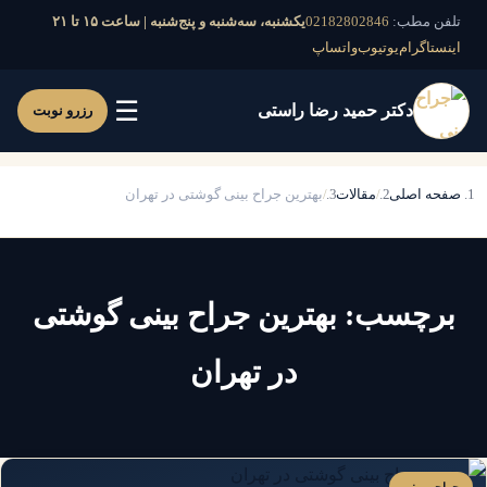
تلفن مطب:
02182802846
یکشنبه، سه‌شنبه و پنج‌شنبه | ساعت ۱۵ تا ۲۱
اینستاگرام
یوتیوب
واتساپ
☰
دکتر حمید رضا راستی
رزرو نوبت
صفحه اصلی
مقالات
بهترین جراح بینی گوشتی در تهران
برچسب:
بهترین جراح بینی گوشتی
در تهران